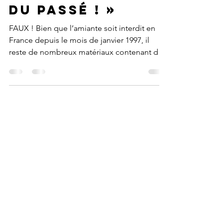
Idée reçue N°2 : «
L’amiante c’est
du passé ! »
FAUX ! Bien que l’amiante soit interdit en
France depuis le mois de janvier 1997, il
reste de nombreux matériaux contenant de
l’amiante...