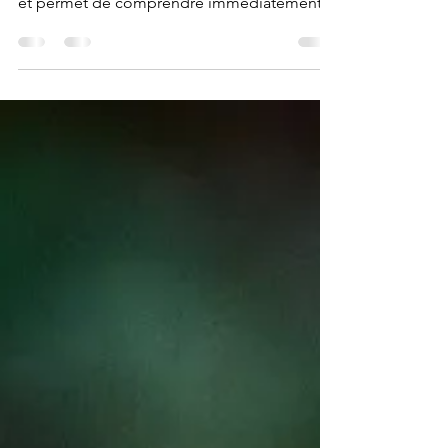
s’inscrit concrètement dans notre quotidien
et permet de comprendre immédiatement
certaines...