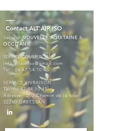
Contact ALT'AIR ISO
Secteur
NOUVELLE AQUITAINE
&
OCCITANIE
SERVICE COMMERCIAL :
​info
.altair.iso@gmail.com
Tél :
06 47 54 10 45
SERVICE LIVRAISON :
Tél:
06 47 54 10 45
Adresse : 202 Chemin de la tour
32260 ORBESSAN